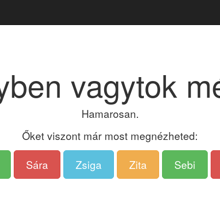
yben vagytok m
Hamarosan.
Őket viszont már most megnézheted:
Sára
Zsiga
Zita
Sebi