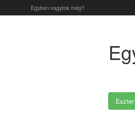
Egyben vagytok még?
Eg
Eszter