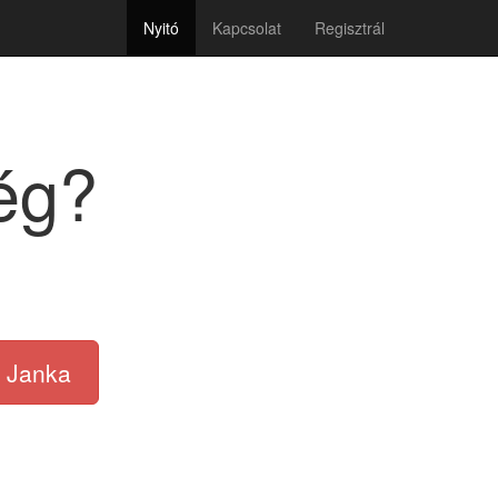
Nyitó
Kapcsolat
Regisztrál
ég?
Janka